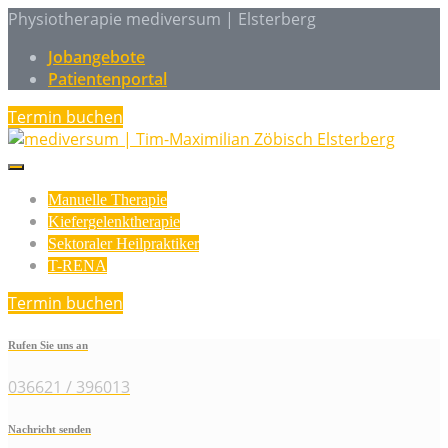
Physiotherapie mediversum | Elsterberg
Jobangebote
Patientenportal
Termin buchen
Manuelle Therapie
Kiefergelenktherapie
Sektoraler Heilpraktiker
T-RENA
Termin buchen
Rufen Sie uns an
036621 / 396013
Nachricht senden