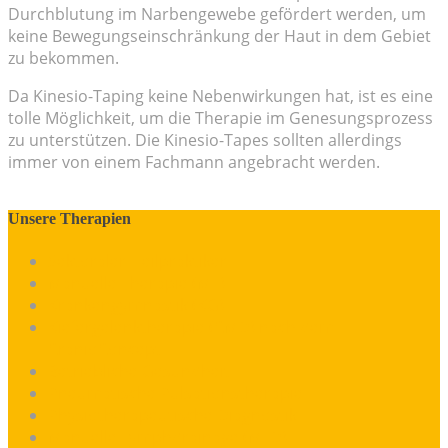
Durchblutung im Narbengewebe gefördert werden, um
keine Bewegungseinschränkung der Haut in dem Gebiet
zu bekommen.
Da Kinesio-Taping keine Nebenwirkungen hat, ist es eine
tolle Möglichkeit, um die Therapie im Genesungsprozess
zu unterstützen. Die Kinesio-Tapes sollten allerdings
immer von einem Fachmann angebracht werden.
Unsere Therapien
Sektoraler Heilpraktiker
Manuelle Therapie (MT)
Krankengymnastik (KG)
Kiefergelenktherapie (CMD) nach dem
CranioConcept
Betriebliche Gesundheit
Pneumatische Pulsationstherapie
Physiotherapeutische Diagnostik
Manuelle Lymphdrainage (MLD)