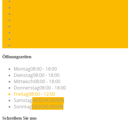
Physiotherapeutische Diagnostik
Manuelle Lymphdrainage (MLD)
Faszientherapie (FDM)
Kinesiologisches-Tapen
Kältetherapie (Kryotherapie)
Wärmetherapie
Elektrotherapie
Atemtherapie
Öffnungszeiten
Montag
08:00 - 18:00
Dienstag
08:00 - 18:00
Mittwoch
08:00 - 18:00
Donnerstag
08:00 - 18:00
Freitag
08:00 - 12:00
Samstag
GESCHLOSSEN
Sonntag
GESCHLOSSEN
Schreiben Sie uns