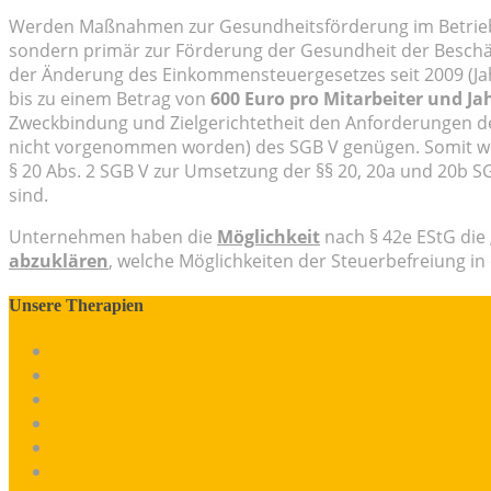
Werden Maßnahmen zur Gesundheitsförderung im Betrieb n
sondern primär zur Förderung der Gesundheit der Beschäft
der Änderung des Einkommensteuergesetzes seit 2009 (J
bis zu einem Betrag von
600 Euro pro Mitarbeiter und Jahr
Zweckbindung und Zielgerichtetheit den Anforderungen d
nicht vorgenommen worden) des SGB V genügen. Somit werd
§ 20 Abs. 2 SGB V zur Umsetzung der §§ 20, 20a und 20b S
sind.
Unternehmen haben die
Möglichkeit
nach § 42e EStG die 
abzuklären
, welche Möglichkeiten der Steuerbefreiung in 
Unsere Therapien
Sektoraler Heilpraktiker
Manuelle Therapie (MT)
Krankengymnastik (KG)
Kiefergelenktherapie (CMD) nach dem CranioConcep
Betriebliche Gesundheit
Pneumatische Pulsationstherapie