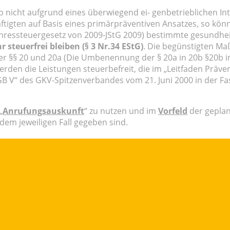
icht aufgrund eines überwiegend ei- genbetrieblichen Int
igten auf Basis eines primärpräventiven Ansatzes, so könn
ahressteuergesetz von 2009-JStG 2009) bestimmte gesundh
 steuerfrei bleiben (§ 3 Nr.34 EStG)
. Die begünstigten Ma
er §§ 20 und 20a (Die Umbenennung der § 20a in 20b §20b 
en die Leistungen steuerbefreit, die im „Leitfaden Präven
GB V“ des GKV-Spitzenverbandes vom 21. Juni 2000 in der Fa
„
Anrufungsauskunft
“ zu nutzen und im
Vorfeld
der gepl
dem jeweiligen Fall gegeben sind.
t