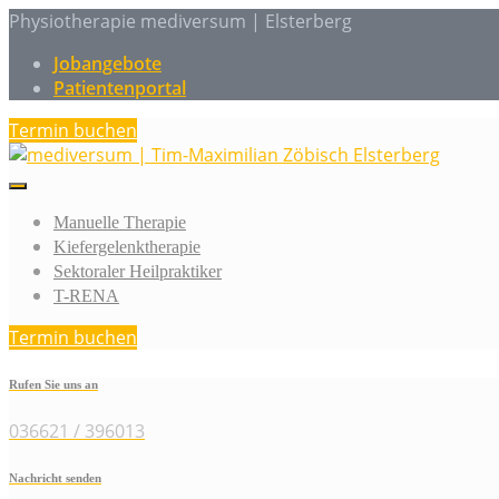
Physiotherapie mediversum | Elsterberg
Jobangebote
Patientenportal
Termin buchen
Manuelle Therapie
Kiefergelenktherapie
Sektoraler Heilpraktiker
T-RENA
Termin buchen
Rufen Sie uns an
036621 / 396013
Nachricht senden