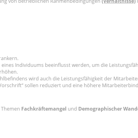
altung von betrieblichen Rahmenbedingungen
(Verhältnisse)
rankern.
 eines Individuums beeinflusst werden, um die Leistungsfäh
erhöhen.
efindens wird auch die Leistungsfähigkeit der Mitarbeiter
orschrift“ sollen reduziert und eine höhere Mitarbeiterbin
ie Themen
Fachkräftemangel
und
Demographischer Wand