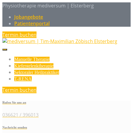
Physiotherapie mediversum | Elsterberg
Jobangebote
Patientenportal
Termin buchen
Manuelle Therapie
Kiefergelenktherapie
Sektoraler Heilpraktiker
T-RENA
Termin buchen
Rufen Sie uns an
036621 / 396013
Nachricht senden